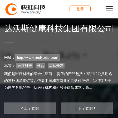
登录
达沃斯健康科技集团有限公司
网址：
http://www.studysoho.com/
标签：
医疗科技
外贸
网站开发
我们是医疗材料的综合供应商。 提供的产品包括：家用和公共用途
的紫外线消毒灯等。依靠中国和东南亚的高效供应链，我们致力于
为世界各地的中小型医疗机构和药房提供低成本，高...
上个案例
下个案例