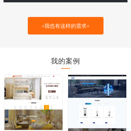
+我也有这样的需求+
我的案例