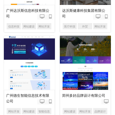
广州达沃斯信息科技有限公
达沃斯健康科技集团有限公
司
司
信息科技
网站建设
网站开发
医疗科技
外贸
网站开发
广州德生智能信息技术有限
郑州多好品牌设计有限公司
公司
网站开发
网站建设
智能信息
网站建设
网站开发
品牌设计