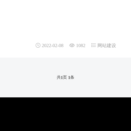
2022-02-08
1082
网站建设
共
页
条
1
1