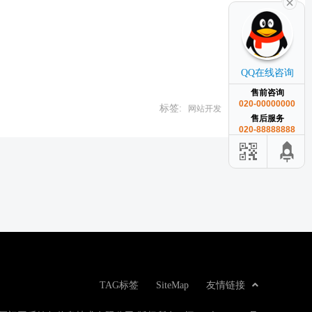
QQ在线咨询
售前咨询
020-00000000
标签:
网站开发
网站建设
权重
售后服务
020-88888888
TAG标签
SiteMap
友情链接