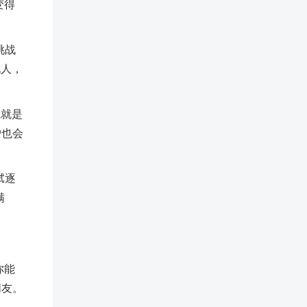
变得
的挑战
他人，
我就是
户也会
。
试逐
满
你能
朋友。