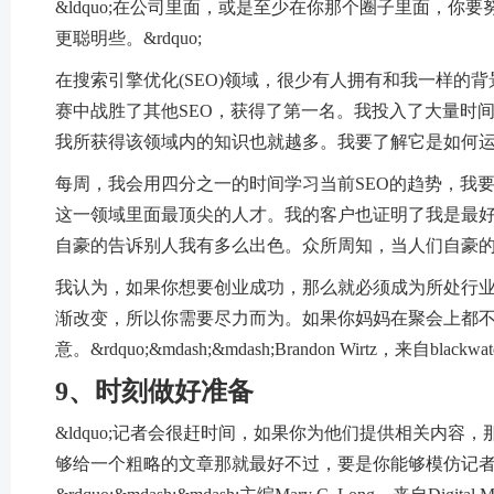
&ldquo;在公司里面，或是至少在你那个圈子里面，
更聪明些。&rdquo;
在搜索引擎优化(SEO)领域，很少有人拥有和我一样的背景。我曾经在一次
赛中战胜了其他SEO，获得了第一名。我投入了大量时
我所获得该领域内的知识也就越多。我要了解它是如何
每周，我会用四分之一的时间学习当前SEO的趋势，我
这一领域里面最顶尖的人才。我的客户也证明了我是最
自豪的告诉别人我有多么出色。众所周知，当人们自豪
我认为，如果你想要创业成功，那么就必须成为所处行业
渐改变，所以你需要尽力而为。如果你妈妈在聚会上都不会&l
意。&rdquo;&mdash;&mdash;Brandon Wirtz，来自blackwate
9、时刻做好准备
&ldquo;记者会很赶时间，如果你为他们提供相关内
够给一个粗略的文章那就最好不过，要是你能够模仿记