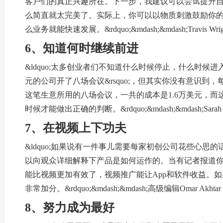
客户们的真正兴趣所在。下一步，我建议可以尝试提升
么简直就太完美了。实际上，你可以以物质刺激鼓励你
么业务就能快速发展。&rdquo;&mdash;&mdash;Travis Wright
6、知道何时继续前进
&ldquo;太多创业者们不知道什么时候停止，什么时候进入
元的公司开了八场会议&rsquo;，但其实你没有意识到
这笔生意所用的八场会议，一共的成本是1.6万美元，
时候才能做出正确的判断。&rdquo;&mdash;&mdash;Sarah A
7、在视频上下功夫
&ldquo;如果说有一件事儿需要每家初创公司花些心
以向观众详细解释下产品是如何运作的。当有记者报道
能比视频更加有效了，视频推广能让App和软件收益。
非常加分。&rdquo;&mdash;&mdash;高级编辑Omar Akhtar
8、努力成为最好