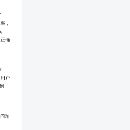
了，
光率，
;
在正确
体
的用户
到
的问题