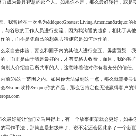
你要努力成为最具智慧的那个人。如果你不是，那么最好转行，或是
名为&ldquo;Greatest Living American&rdquo;
间，与谷歌的工作人员进行交流，因为我沟通的越多，相比于其
运作的，而不是凭自己的想象去猜测它是如何运作的。
要么亲自去体验，要么和圈子内的其他人进行交互。毋庸置疑，
好的，而正是由于我是最好的，才有资格去收费，而且，我的客
的向别人介绍自己所共事的人，这意味着他对你有着充分的信任
内前5%这一范围之内。如果你无法做到这一点，那么就需要尝
squo;吹捧&rsquo;你的产品，那么它肯定也无法赢得客户的
rops.com
容，那么最好能让他们立马用得上，有一个故事框架就会更好，如果
者的写作手法，那简直是超级棒了。说不定还会因此多了一个新