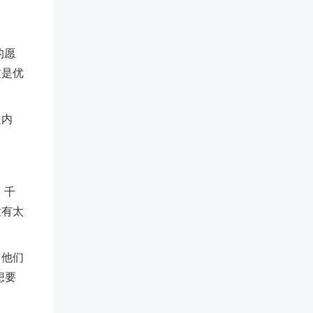
的愿
这是优
送内
。千
没有太
。他们
想要