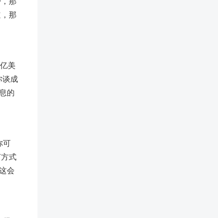
户，那
道，那
0亿美
你谈成
息的
你可
何方式
这会