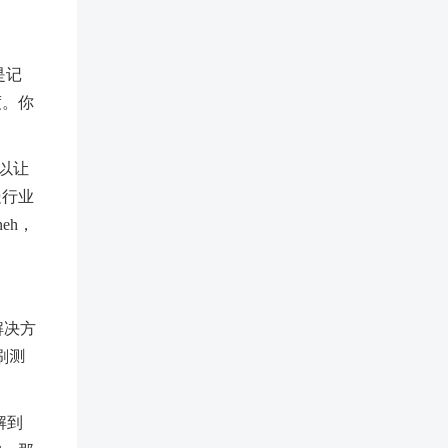
是记
度。你
可以让
处行业
eh，
解决方
刷测
解到